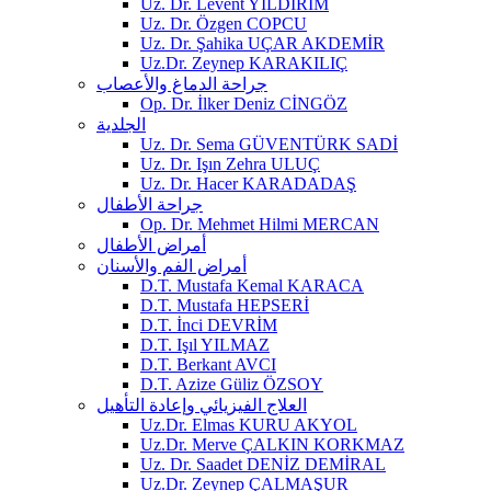
Uz. Dr. Levent YILDIRIM
Uz. Dr. Özgen COPCU
Uz. Dr. Şahika UÇAR AKDEMİR
Uz.Dr. Zeynep KARAKILIÇ
جراحة الدماغ والأعصاب
Op. Dr. İlker Deniz CİNGÖZ
الجلدية
Uz. Dr. Sema GÜVENTÜRK SADİ
Uz. Dr. Işın Zehra ULUÇ
Uz. Dr. Hacer KARADADAŞ
جراحة الأطفال
Op. Dr. Mehmet Hilmi MERCAN
أمراض الأطفال
أمراض الفم والأسنان
D.T. Mustafa Kemal KARACA
D.T. Mustafa HEPSERİ
D.T. İnci DEVRİM
D.T. Işıl YILMAZ
D.T. Berkant AVCI
D.T. Azize Güliz ÖZSOY
العلاج الفيزيائي وإعادة التأهيل
Uz.Dr. Elmas KURU AKYOL
Uz.Dr. Merve ÇALKIN KORKMAZ
Uz. Dr. Saadet DENİZ DEMİRAL
Uz.Dr. Zeynep ÇALMAŞUR