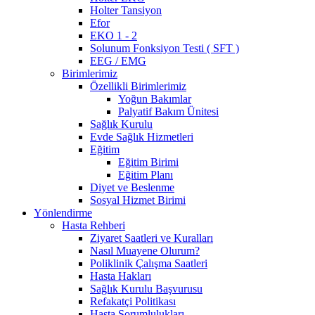
Holter Tansiyon
Efor
EKO 1 - 2
Solunum Fonksiyon Testi ( SFT )
EEG / EMG
Birimlerimiz
Özellikli Birimlerimiz
Yoğun Bakımlar
Palyatif Bakım Ünitesi
Sağlık Kurulu
Evde Sağlık Hizmetleri
Eğitim
Eğitim Birimi
Eğitim Planı
Diyet ve Beslenme
Sosyal Hizmet Birimi
Yönlendirme
Hasta Rehberi
Ziyaret Saatleri ve Kuralları
Nasıl Muayene Olurum?
Poliklinik Çalışma Saatleri
Hasta Hakları
Sağlık Kurulu Başvurusu
Refakatçi Politikası
Hasta Sorumlulukları