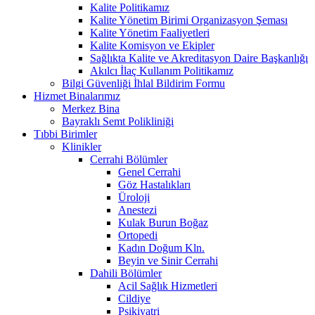
Kalite Politikamız
Kalite Yönetim Birimi Organizasyon Şeması
Kalite Yönetim Faaliyetleri
Kalite Komisyon ve Ekipler
Sağlıkta Kalite ve Akreditasyon Daire Başkanlığı
Akılcı İlaç Kullanım Politikamız
Bilgi Güvenliği İhlal Bildirim Formu
Hizmet Binalarımız
Merkez Bina
Bayraklı Semt Polikliniği
Tıbbi Birimler
Klinikler
Cerrahi Bölümler
Genel Cerrahi
Göz Hastalıkları
Üroloji
Anestezi
Kulak Burun Boğaz
Ortopedi
Kadın Doğum Kln.
Beyin ve Sinir Cerrahi
Dahili Bölümler
Acil Sağlık Hizmetleri
Cildiye
Psikiyatri