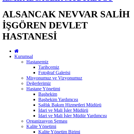
ALSANCAK NEVVAR SALİH
İŞGÖREN DEVLET
HASTANESİ
Kurumsal
Hastanemiz
Tarihçemiz
Fotoğraf Galerisi
Misyonumuz ve Vizyonumuz
Değerlerimiz
Hastane Yönetimi
Başhekim
Başhekim Yardımcısı
Sağlık Bakım Hizmetleri Müdürü
İdari ve Mali İşler Müdürü
İdari ve Mali İşler Müdür Yardımcısı
Organizasyon Şeması
Kalite Yönetimi
Kalite Yönetim Birimi