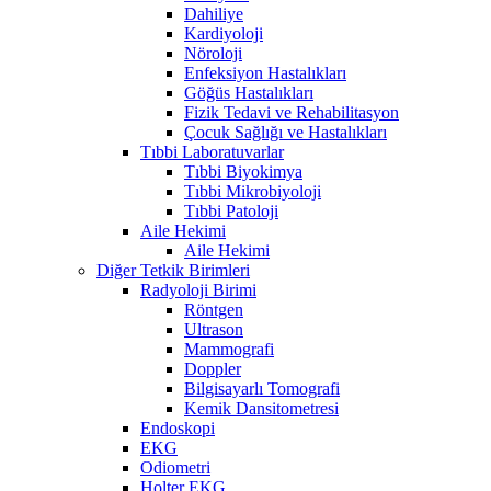
Dahiliye
Kardiyoloji
Nöroloji
Enfeksiyon Hastalıkları
Göğüs Hastalıkları
Fizik Tedavi ve Rehabilitasyon
Çocuk Sağlığı ve Hastalıkları
Tıbbi Laboratuvarlar
Tıbbi Biyokimya
Tıbbi Mikrobiyoloji
Tıbbi Patoloji
Aile Hekimi
Aile Hekimi
Diğer Tetkik Birimleri
Radyoloji Birimi
Röntgen
Ultrason
Mammografi
Doppler
Bilgisayarlı Tomografi
Kemik Dansitometresi
Endoskopi
EKG
Odiometri
Holter EKG