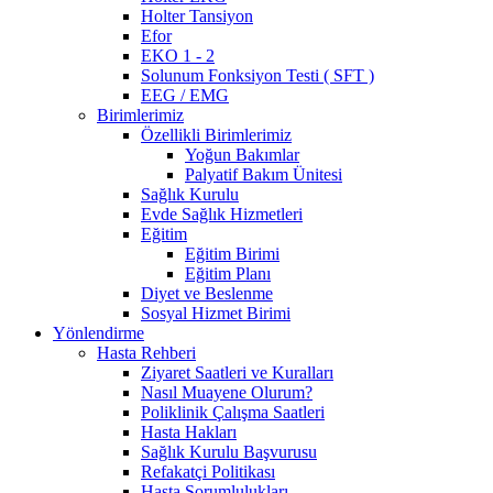
Holter Tansiyon
Efor
EKO 1 - 2
Solunum Fonksiyon Testi ( SFT )
EEG / EMG
Birimlerimiz
Özellikli Birimlerimiz
Yoğun Bakımlar
Palyatif Bakım Ünitesi
Sağlık Kurulu
Evde Sağlık Hizmetleri
Eğitim
Eğitim Birimi
Eğitim Planı
Diyet ve Beslenme
Sosyal Hizmet Birimi
Yönlendirme
Hasta Rehberi
Ziyaret Saatleri ve Kuralları
Nasıl Muayene Olurum?
Poliklinik Çalışma Saatleri
Hasta Hakları
Sağlık Kurulu Başvurusu
Refakatçi Politikası
Hasta Sorumlulukları