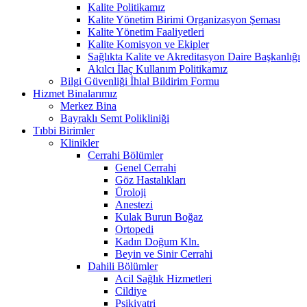
Kalite Politikamız
Kalite Yönetim Birimi Organizasyon Şeması
Kalite Yönetim Faaliyetleri
Kalite Komisyon ve Ekipler
Sağlıkta Kalite ve Akreditasyon Daire Başkanlığı
Akılcı İlaç Kullanım Politikamız
Bilgi Güvenliği İhlal Bildirim Formu
Hizmet Binalarımız
Merkez Bina
Bayraklı Semt Polikliniği
Tıbbi Birimler
Klinikler
Cerrahi Bölümler
Genel Cerrahi
Göz Hastalıkları
Üroloji
Anestezi
Kulak Burun Boğaz
Ortopedi
Kadın Doğum Kln.
Beyin ve Sinir Cerrahi
Dahili Bölümler
Acil Sağlık Hizmetleri
Cildiye
Psikiyatri