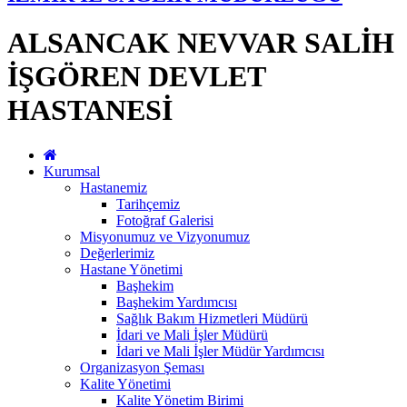
ALSANCAK NEVVAR SALİH
İŞGÖREN DEVLET
HASTANESİ
Kurumsal
Hastanemiz
Tarihçemiz
Fotoğraf Galerisi
Misyonumuz ve Vizyonumuz
Değerlerimiz
Hastane Yönetimi
Başhekim
Başhekim Yardımcısı
Sağlık Bakım Hizmetleri Müdürü
İdari ve Mali İşler Müdürü
İdari ve Mali İşler Müdür Yardımcısı
Organizasyon Şeması
Kalite Yönetimi
Kalite Yönetim Birimi