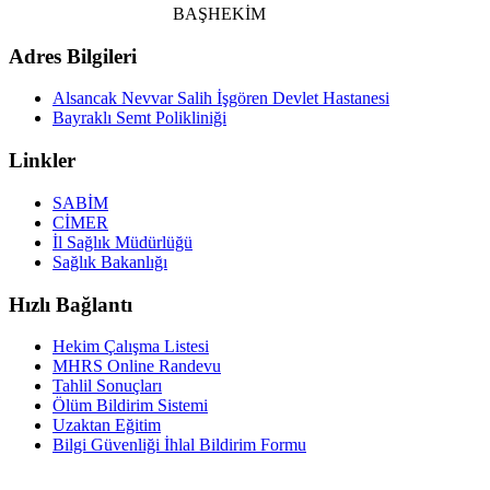
BAŞHEKİM
Adres Bilgileri
Alsancak Nevvar Salih İşgören Devlet Hastanesi
Bayraklı Semt Polikliniği
Linkler
SABİM
CİMER
İl Sağlık Müdürlüğü
Sağlık Bakanlığı
Hızlı Bağlantı
Hekim Çalışma Listesi
MHRS Online Randevu
Tahlil Sonuçları
Ölüm Bildirim Sistemi
Uzaktan Eğitim
Bilgi Güvenliği İhlal Bildirim Formu