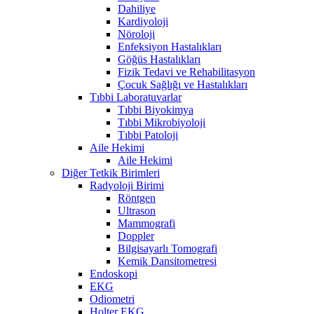
Dahiliye
Kardiyoloji
Nöroloji
Enfeksiyon Hastalıkları
Göğüs Hastalıkları
Fizik Tedavi ve Rehabilitasyon
Çocuk Sağlığı ve Hastalıkları
Tıbbi Laboratuvarlar
Tıbbi Biyokimya
Tıbbi Mikrobiyoloji
Tıbbi Patoloji
Aile Hekimi
Aile Hekimi
Diğer Tetkik Birimleri
Radyoloji Birimi
Röntgen
Ultrason
Mammografi
Doppler
Bilgisayarlı Tomografi
Kemik Dansitometresi
Endoskopi
EKG
Odiometri
Holter EKG