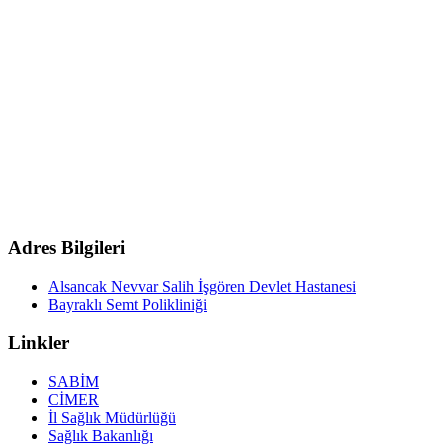
Adres Bilgileri
Alsancak Nevvar Salih İşgören Devlet Hastanesi
Bayraklı Semt Polikliniği
Linkler
SABİM
CİMER
İl Sağlık Müdürlüğü
Sağlık Bakanlığı