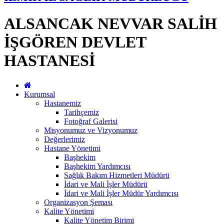
ALSANCAK NEVVAR SALİH
İŞGÖREN DEVLET
HASTANESİ
Kurumsal
Hastanemiz
Tarihçemiz
Fotoğraf Galerisi
Misyonumuz ve Vizyonumuz
Değerlerimiz
Hastane Yönetimi
Başhekim
Başhekim Yardımcısı
Sağlık Bakım Hizmetleri Müdürü
İdari ve Mali İşler Müdürü
İdari ve Mali İşler Müdür Yardımcısı
Organizasyon Şeması
Kalite Yönetimi
Kalite Yönetim Birimi