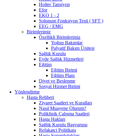
Holter Tansiyon
Efor
EKO 1 - 2
Solunum Fonksiyon Testi ( SFT )
EEG / EMG
Birimlerimiz
Özellikli Birimlerimiz
Yoğun Bakımlar
Palyatif Bakım Ünitesi
Sağlık Kurulu
Evde Sağlık Hizmetleri
Eğitim
Eğitim Birimi
Eğitim Planı
Diyet ve Beslenme
Sosyal Hizmet Birimi
Yönlendirme
Hasta Rehberi
Ziyaret Saatleri ve Kuralları
Nasıl Muayene Olurum?
Poliklinik Çalışma Saatleri
Hasta Hakları
Sağlık Kurulu Başvurusu
Refakatçi Politikası
Hasta Sorumlulukları