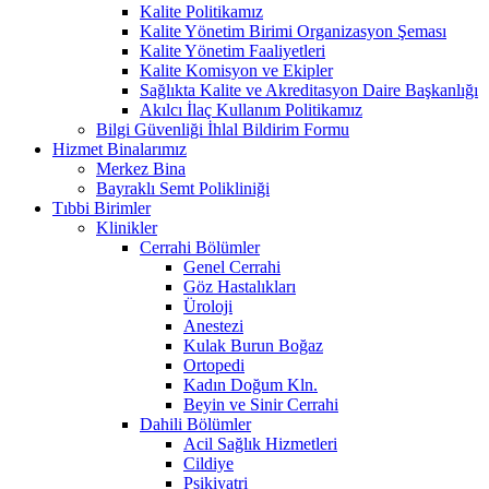
Kalite Politikamız
Kalite Yönetim Birimi Organizasyon Şeması
Kalite Yönetim Faaliyetleri
Kalite Komisyon ve Ekipler
Sağlıkta Kalite ve Akreditasyon Daire Başkanlığı
Akılcı İlaç Kullanım Politikamız
Bilgi Güvenliği İhlal Bildirim Formu
Hizmet Binalarımız
Merkez Bina
Bayraklı Semt Polikliniği
Tıbbi Birimler
Klinikler
Cerrahi Bölümler
Genel Cerrahi
Göz Hastalıkları
Üroloji
Anestezi
Kulak Burun Boğaz
Ortopedi
Kadın Doğum Kln.
Beyin ve Sinir Cerrahi
Dahili Bölümler
Acil Sağlık Hizmetleri
Cildiye
Psikiyatri