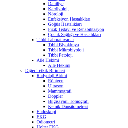
Dahiliye
Kardiyoloji
Nöroloji
Enfeksiyon Hastalıkları
Göğüs Hastalıkları
Fizik Tedavi ve Rehabilitasyon
Çocuk Sağlığı ve Hastalıkları
Tıbbi Laboratuvarlar
Tıbbi Biyokimya
Tıbbi Mikrobiyoloji
Tıbbi Patoloji
Aile Hekimi
Aile Hekimi
Diğer Tetkik Birimleri
Radyoloji Birimi
Röntgen
Ultrason
Mammografi
Doppler
Bilgisayarlı Tomografi
Kemik Dansitometresi
Endoskopi
EKG
Odiometri
Holter EKG