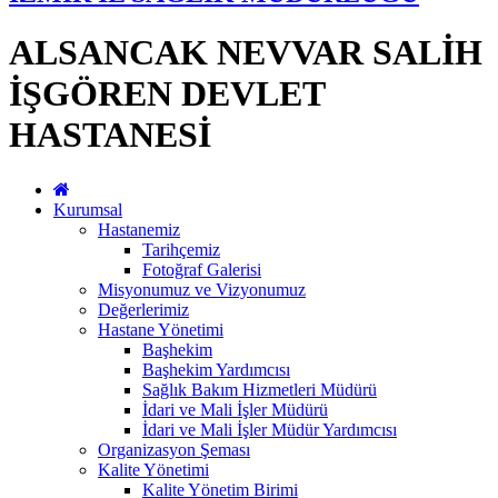
ALSANCAK NEVVAR SALİH
İŞGÖREN DEVLET
HASTANESİ
Kurumsal
Hastanemiz
Tarihçemiz
Fotoğraf Galerisi
Misyonumuz ve Vizyonumuz
Değerlerimiz
Hastane Yönetimi
Başhekim
Başhekim Yardımcısı
Sağlık Bakım Hizmetleri Müdürü
İdari ve Mali İşler Müdürü
İdari ve Mali İşler Müdür Yardımcısı
Organizasyon Şeması
Kalite Yönetimi
Kalite Yönetim Birimi