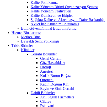
Kalite Politikamız
Kalite Yönetim Birimi Organizasyon Şeması
Kalite Yönetim Faaliyetleri
Kalite Komisyon ve Ekipler
Sağlıkta Kalite ve Akreditasyon Daire Başkanlığı
Akılcı İlaç Kullanım Politikamız
Bilgi Güvenliği İhlal Bildirim Formu
Hizmet Binalarımız
Merkez Bina
Bayraklı Semt Polikliniği
Tıbbi Birimler
Klinikler
Cerrahi Bölümler
Genel Cerrahi
Göz Hastalıkları
Üroloji
Anestezi
Kulak Burun Boğaz
Ortopedi
Kadın Doğum Kln.
Beyin ve Sinir Cerrahi
Dahili Bölümler
Acil Sağlık Hizmetleri
Cildiye
Psikiyatri