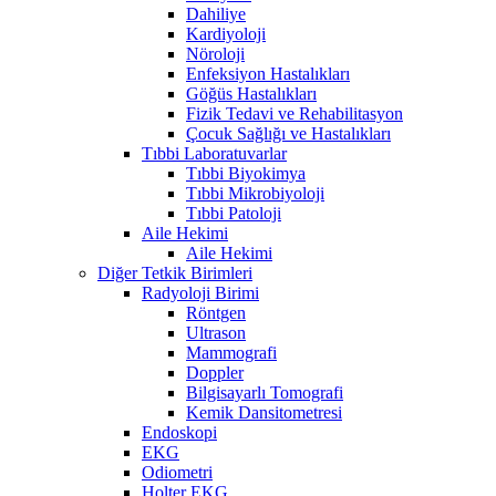
Dahiliye
Kardiyoloji
Nöroloji
Enfeksiyon Hastalıkları
Göğüs Hastalıkları
Fizik Tedavi ve Rehabilitasyon
Çocuk Sağlığı ve Hastalıkları
Tıbbi Laboratuvarlar
Tıbbi Biyokimya
Tıbbi Mikrobiyoloji
Tıbbi Patoloji
Aile Hekimi
Aile Hekimi
Diğer Tetkik Birimleri
Radyoloji Birimi
Röntgen
Ultrason
Mammografi
Doppler
Bilgisayarlı Tomografi
Kemik Dansitometresi
Endoskopi
EKG
Odiometri
Holter EKG