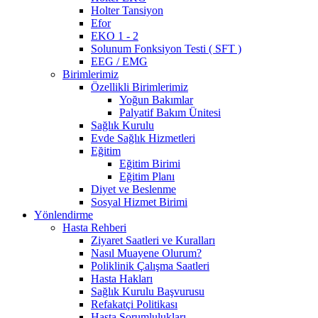
Holter Tansiyon
Efor
EKO 1 - 2
Solunum Fonksiyon Testi ( SFT )
EEG / EMG
Birimlerimiz
Özellikli Birimlerimiz
Yoğun Bakımlar
Palyatif Bakım Ünitesi
Sağlık Kurulu
Evde Sağlık Hizmetleri
Eğitim
Eğitim Birimi
Eğitim Planı
Diyet ve Beslenme
Sosyal Hizmet Birimi
Yönlendirme
Hasta Rehberi
Ziyaret Saatleri ve Kuralları
Nasıl Muayene Olurum?
Poliklinik Çalışma Saatleri
Hasta Hakları
Sağlık Kurulu Başvurusu
Refakatçi Politikası
Hasta Sorumlulukları